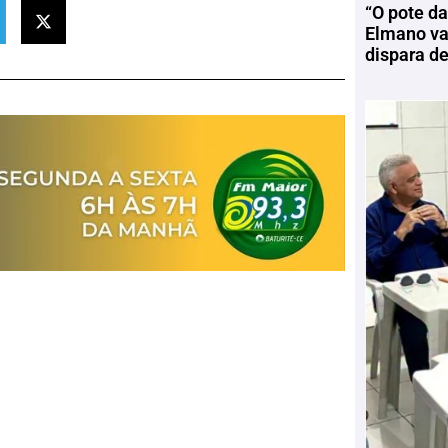
“O pote da
Elmano vai
dispara d