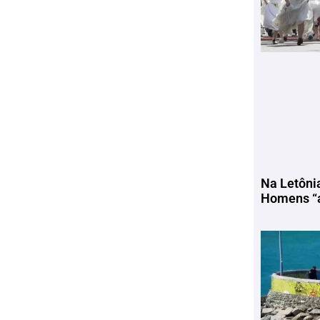
Na Letôni
Homens “a