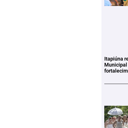
Itapiúna r
Municipal
fortaleci