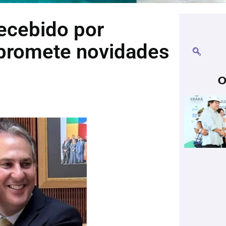
recebido por
 promete novidades
O