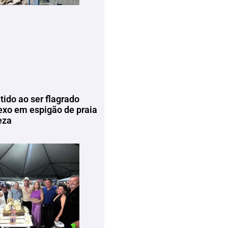
tido ao ser flagrado
exo em espigão de praia
eza