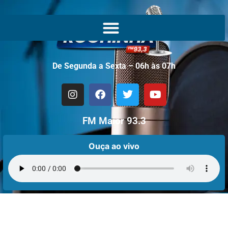
De Segunda a Sexta – 06h às 07h
FM Maior 93.3
Ouça ao vivo