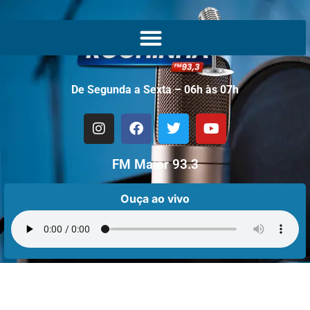
De Segunda a Sexta – 06h às 07h
FM Maior 93.3
Ouça ao vivo