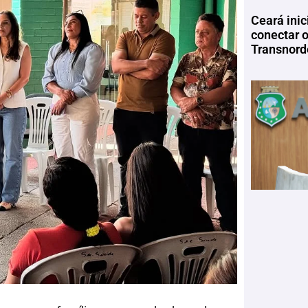
Ceará inic
conectar 
Transnord