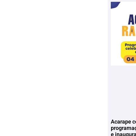
Acarape c
programaç
e inaugur