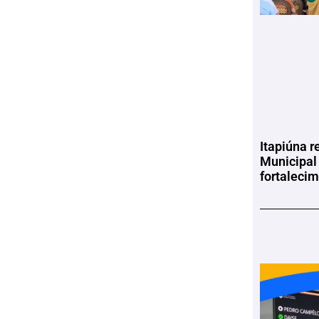
Itapiúna r
Municipal
fortaleci