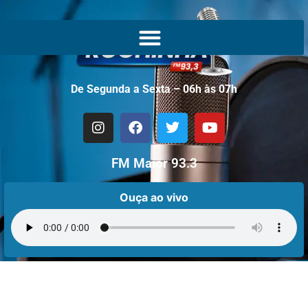
De Segunda a Sexta – 06h às 07h
FM Maior 93.3
Ouça ao vivo