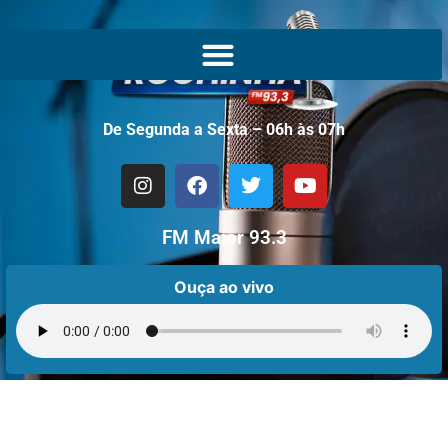
De Segunda a Sexta – 06h às 07h
FM Maior 93.3
Ouça ao vivo