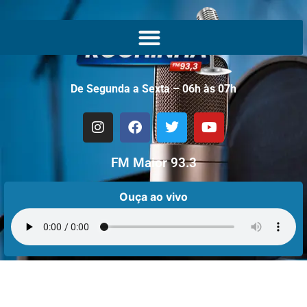
De Segunda a Sexta – 06h às 07h
FM Maior 93.3
Ouça ao vivo