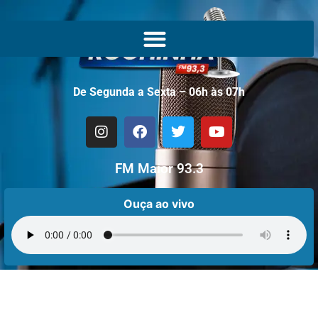
De Segunda a Sexta – 06h às 07h
FM Maior 93.3
Ouça ao vivo