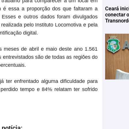
e trabalho para comparecer a um local em
Ceará inic
m é essa a proporção dos que faltaram a
conectar 
. Esses e outros dados foram divulgados
Transnord
realizada pelo Instituto Locomotiva e pela
ificação digital.
os meses de abril e maio deste ano 1.561
s entrevistados são de todas as regiões do
ercentuais.
 ter enfrentado alguma dificuldade para
 perdido tempo e 84% relatam ter sofrido
notícia: