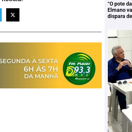
“O pote da
Elmano vai
dispara d