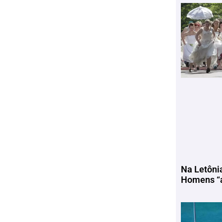
Na Letôni
Homens “a