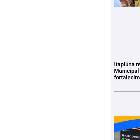
Itapiúna r
Municipal
fortaleci