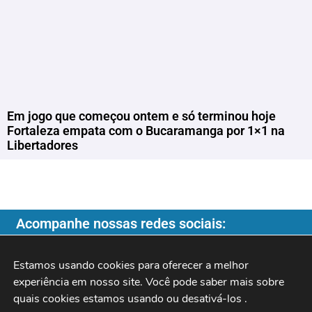
Em jogo que começou ontem e só terminou hoje
Fortaleza empata com o Bucaramanga por 1×1 na
Libertadores
Acompanhe nossas redes sociais:
Estamos usando cookies para oferecer a melhor 
experiência em nosso site. Você pode saber mais sobre 
quais cookies estamos usando ou desativá-los 
.
Copyright ©️ 2026
| Programa do Rochinha |