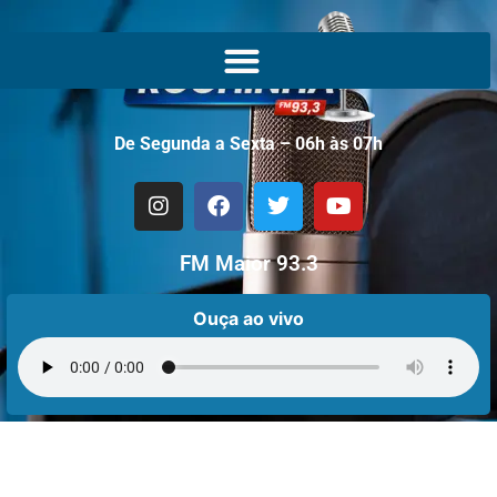
De Segunda a Sexta – 06h às 07h
FM Maior 93.3
Ouça ao vivo