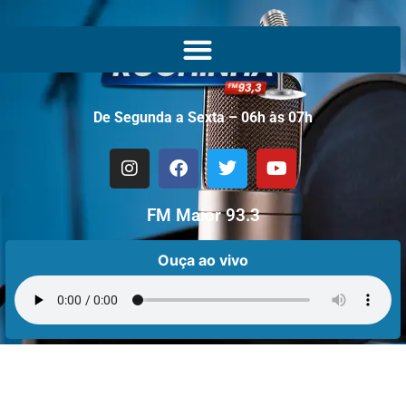
De Segunda a Sexta – 06h às 07h
FM Maior 93.3
Ouça ao vivo