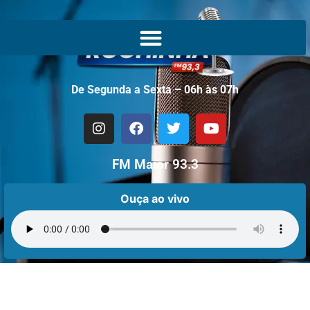
De Segunda a Sexta – 06h às 07h
FM Maior 93.3
Ouça ao vivo