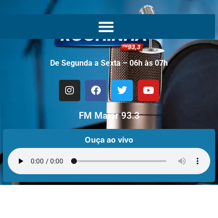
De Segunda a Sexta – 06h às 07h
FM Maior 93.3
Ouça ao vivo