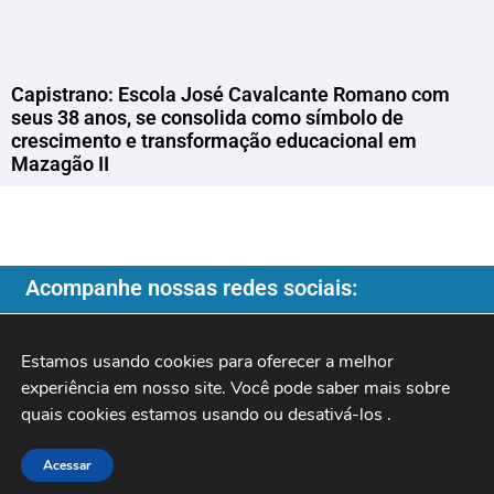
Capistrano: Escola José Cavalcante Romano com
seus 38 anos, se consolida como símbolo de
crescimento e transformação educacional em
Mazagão II
Acompanhe nossas redes sociais:
Estamos usando cookies para oferecer a melhor 
experiência em nosso site. Você pode saber mais sobre 
Copyright ©️ 2026
| Programa do Rochinha |
quais cookies estamos usando ou desativá-los 
.
Acessar