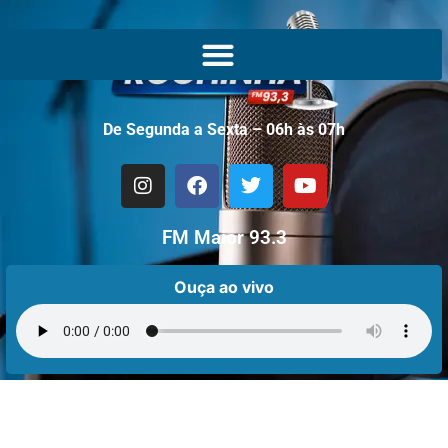
De Segunda a Sexta – 06h às 07h
FM Maior 93.3
Ouça ao vivo