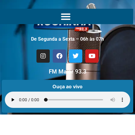
De Segunda a Sexta – 06h às 07h
FM Maior 93.3
Ouça ao vivo