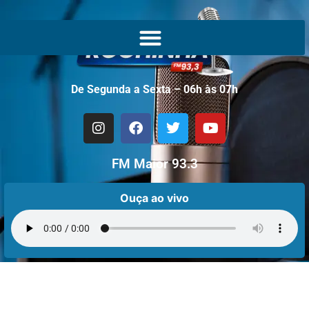
De Segunda a Sexta – 06h às 07h
FM Maior 93.3
Ouça ao vivo