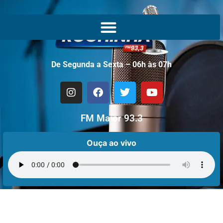
De Segunda a Sexta – 06h às 07h
FM Maior 93.3
Ouça ao vivo