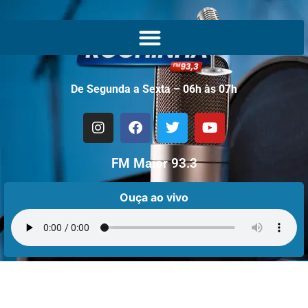
De Segunda a Sexta – 06h às 07h
FM Maior 93.3
Ouça ao vivo