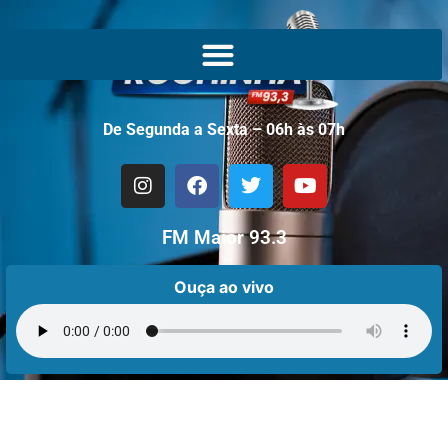
De Segunda a Sexta – 06h às 07h
FM Maior 93.3
Ouça ao vivo