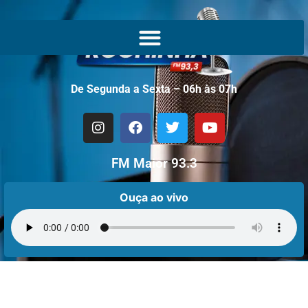
De Segunda a Sexta – 06h às 07h
FM Maior 93.3
Ouça ao vivo