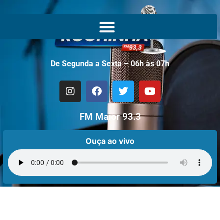
De Segunda a Sexta – 06h às 07h
FM Maior 93.3
Ouça ao vivo