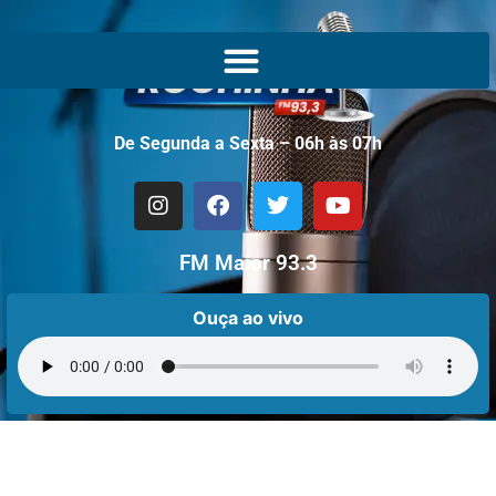
De Segunda a Sexta – 06h às 07h
FM Maior 93.3
Ouça ao vivo