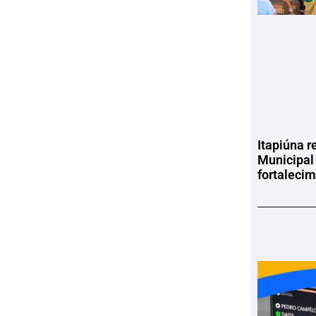
Itapiúna r
Municipal
fortaleci