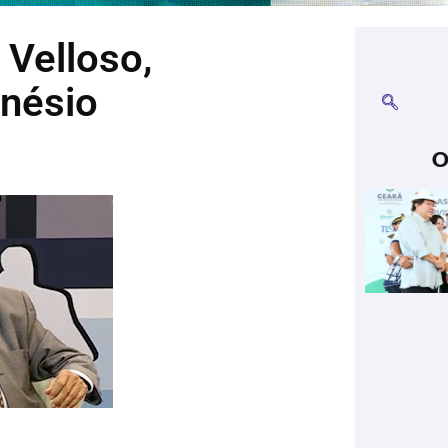
Velloso,
nésio
O