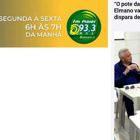
“O pote da
Elmano vai
dispara d