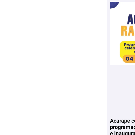
Acarape c
programaç
e inaugur