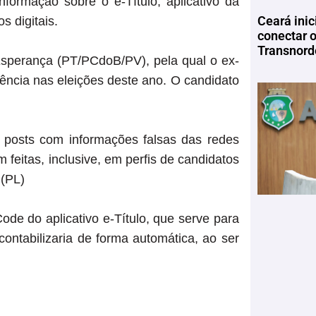
formação sobre o e-Título, aplicativo da
Ceará inic
s digitais.
conectar 
Transnord
Esperança (PT/PCdoB/PV), pela qual o ex-
dência nas eleições deste ano. O candidato
e posts com informações falsas das redes
m feitas, inclusive, em perfis de candidatos
 (PL)
e do aplicativo e-Título, que serve para
já contabilizaria de forma automática, ao ser