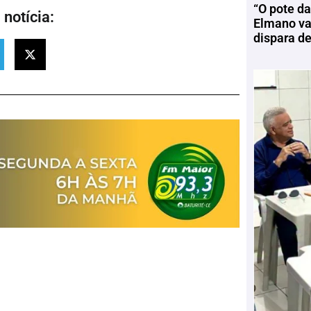
“O pote da
notícia:
Elmano vai
dispara d