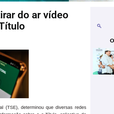
rar do ar vídeo
Título
O
ral (TSE), determinou que diversas redes