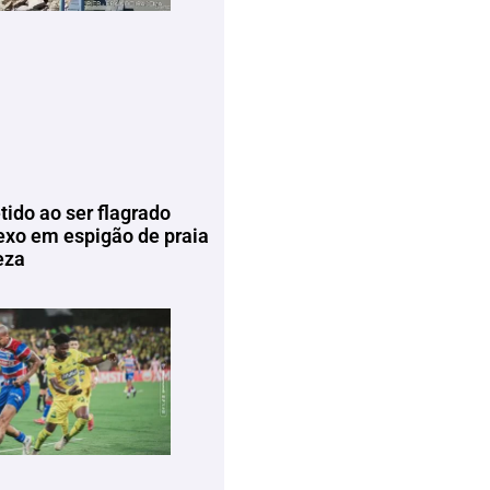
tido ao ser flagrado
exo em espigão de praia
eza