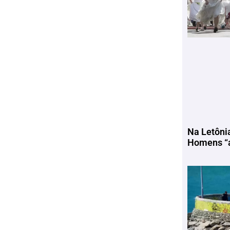
Na Letôni
Homens “a