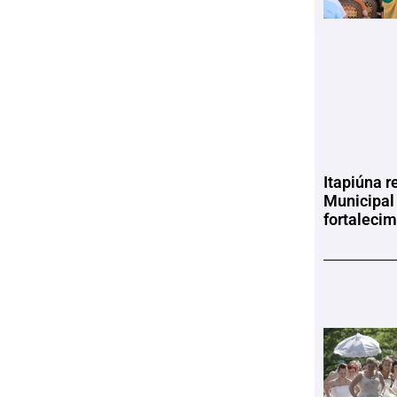
Itapiúna r
Municipal
fortaleci