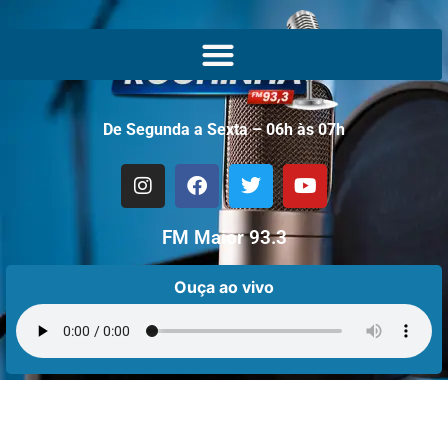
De Segunda a Sexta – 06h às 07h
FM Maior 93.3
Ouça ao vivo