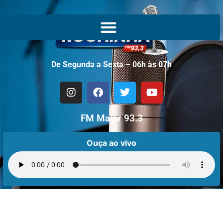
De Segunda a Sexta – 06h às 07h
FM Maior 93.3
Ouça ao vivo