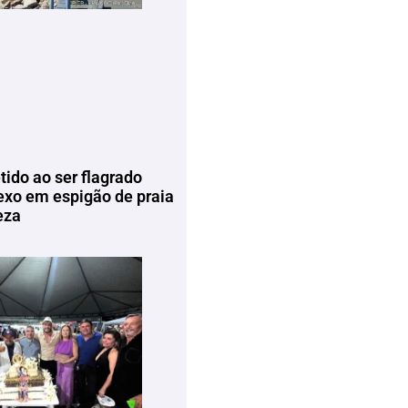
tido ao ser flagrado
exo em espigão de praia
eza