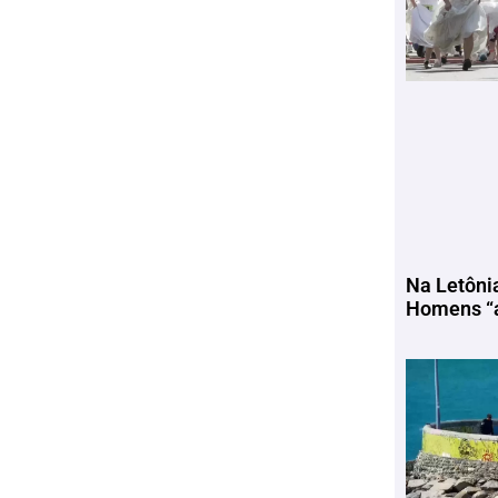
Na Letôni
Homens “a