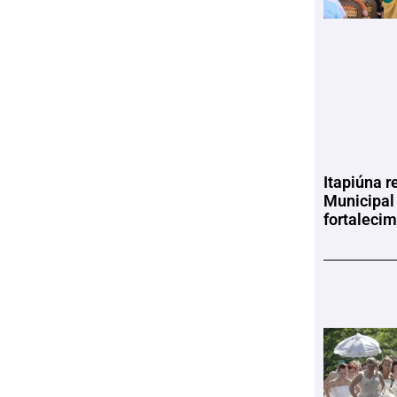
Itapiúna r
Municipal
fortaleci