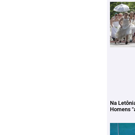
Na Letôni
Homens “a