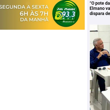
“O pote da
Elmano vai
dispara d