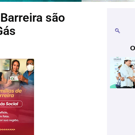
Barreira são
Gás
O