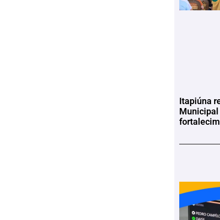
Itapiúna r
Municipal
fortaleci