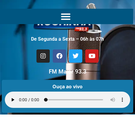
De Segunda a Sexta – 06h às 07h
FM Maior 93.3
Ouça ao vivo