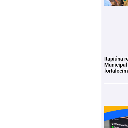
Itapiúna r
Municipal
fortaleci