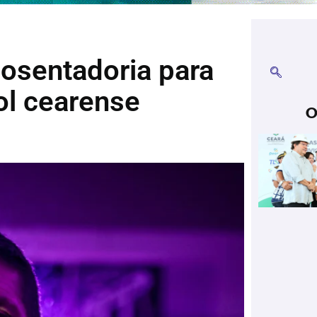
osentadoria para
ol cearense
O