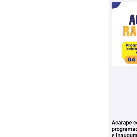
Acarape c
programaç
e inaugur