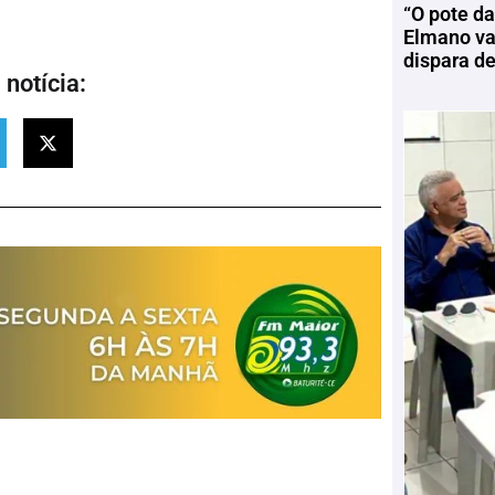
“O pote da
Elmano vai
dispara d
notícia: