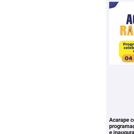
Acarape c
programaç
e inaugur