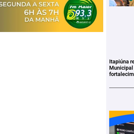
Itapiúna r
Municipal
fortaleci