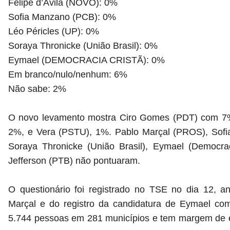
Felipe d’Avila (NOVO): 0%
Sofia Manzano (PCB): 0%
Léo Péricles (UP): 0%
Soraya Thronicke (União Brasil): 0%
Eymael (DEMOCRACIA CRISTÃ): 0%
Em branco/nulo/nenhum: 6%
Não sabe: 2%
O novo levamento mostra Ciro Gomes (PDT) com 7%
2%, e Vera (PSTU), 1%. Pablo Marçal (PROS), Sofi
Soraya Thronicke (União Brasil), Eymael (Democrac
Jefferson (PTB) não pontuaram.
O questionário foi registrado no TSE no dia 12, a
Marçal e do registro da candidatura de Eymael com
5.744 pessoas em 281 municípios e tem margem de e