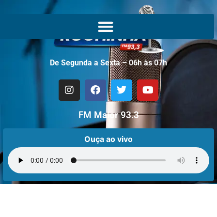
De Segunda a Sexta – 06h às 07h
FM Maior 93.3
Ouça ao vivo