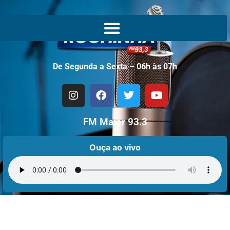
De Segunda a Sexta – 06h às 07h
FM Maior 93.3
Ouça ao vivo