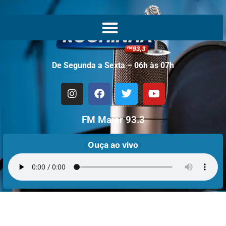
De Segunda a Sexta – 06h às 07h
FM Maior 93.3
Ouça ao vivo