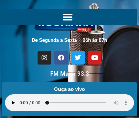
De Segunda a Sexta – 06h às 07h
FM Maior 93.3
Ouça ao vivo