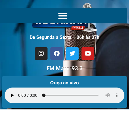
De Segunda a Sexta – 06h às 07h
FM Maior 93.3
Ouça ao vivo