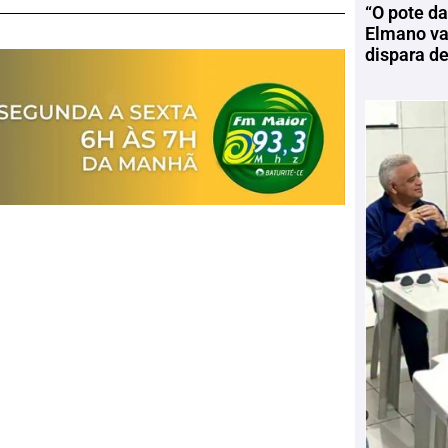
“O pote da
Elmano vai
dispara d