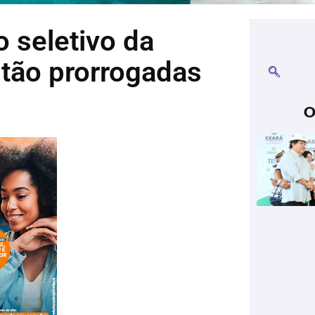
 seletivo da
stão prorrogadas
O