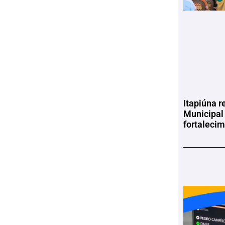
Itapiúna r
Municipal
fortaleci