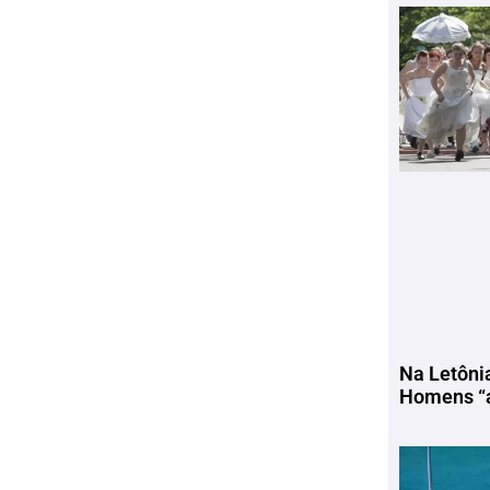
Na Letôni
Homens “a