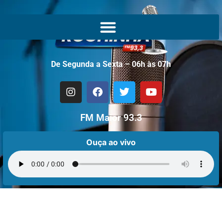
De Segunda a Sexta – 06h às 07h
FM Maior 93.3
Ouça ao vivo