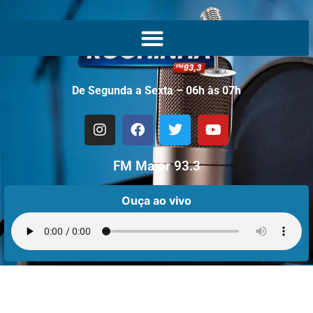
De Segunda a Sexta – 06h às 07h
FM Maior 93.3
Ouça ao vivo