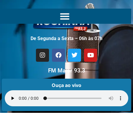
De Segunda a Sexta – 06h às 07h
FM Maior 93.3
Ouça ao vivo