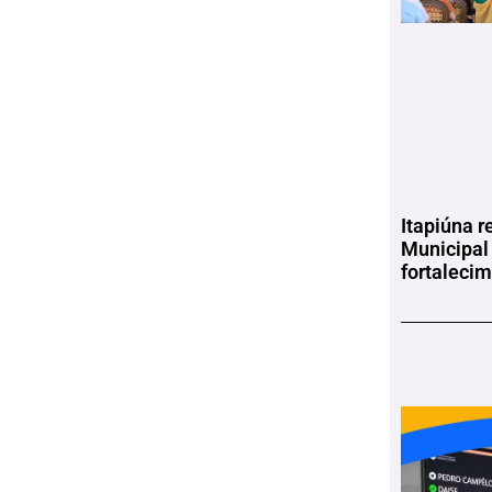
Itapiúna r
Municipal
fortaleci