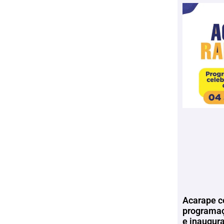
Acarape c
programaç
e inaugur