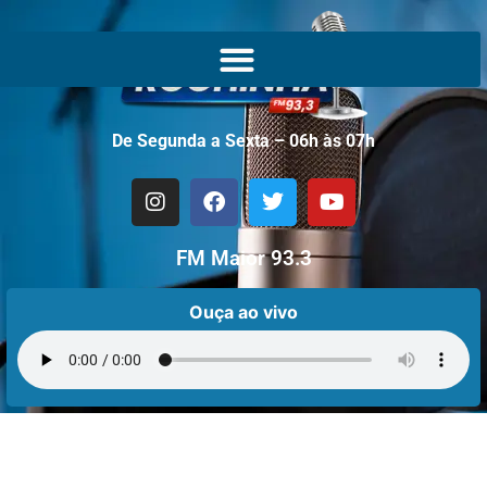
De Segunda a Sexta – 06h às 07h
FM Maior 93.3
Ouça ao vivo