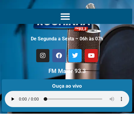
De Segunda a Sexta – 06h às 07h
FM Maior 93.3
Ouça ao vivo