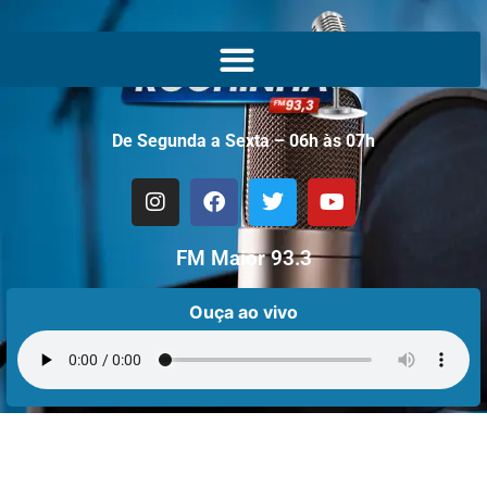
De Segunda a Sexta – 06h às 07h
FM Maior 93.3
Ouça ao vivo