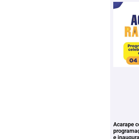
Acarape c
programaç
e inaugur