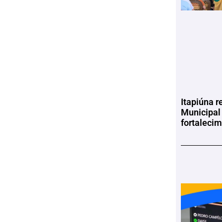
Itapiúna r
Municipal
fortaleci