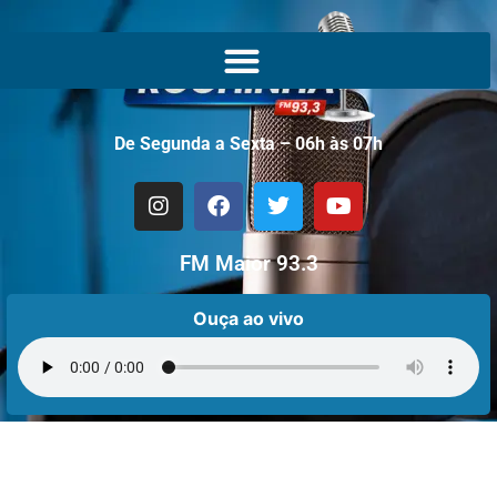
De Segunda a Sexta – 06h às 07h
FM Maior 93.3
Ouça ao vivo