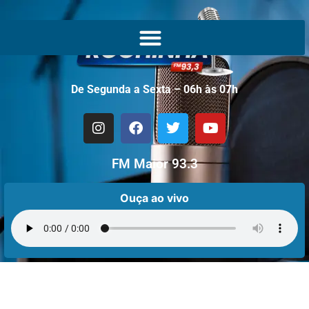
De Segunda a Sexta – 06h às 07h
FM Maior 93.3
Ouça ao vivo