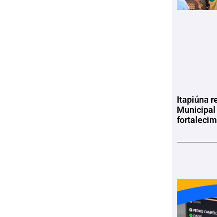
Itapiúna r
Municipal
fortaleci