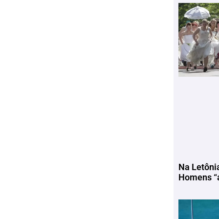
Na Letôni
Homens “a