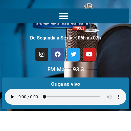
De Segunda a Sexta – 06h às 07h
FM Maior 93.3
Ouça ao vivo