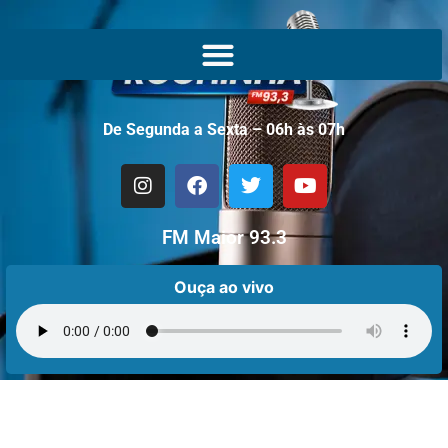
De Segunda a Sexta – 06h às 07h
FM Maior 93.3
Ouça ao vivo